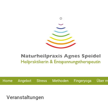
Zum
Inhalt
springen
Home
Angebot
Stress
Methoden
Fingeryoga
Über m
Veranstaltungen