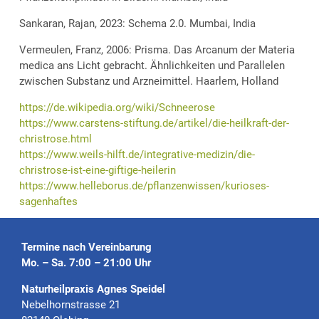
Sankaran, Rajan, 2023: Schema 2.0. Mumbai, India
Vermeulen, Franz, 2006: Prisma. Das Arcanum der Materia
medica ans Licht gebracht. Ähnlichkeiten und Parallelen
zwischen Substanz und Arzneimittel. Haarlem, Holland
https://de.wikipedia.org/wiki/Schneerose
https://www.carstens-stiftung.de/artikel/die-heilkraft-der-
christrose.html
https://www.weils-hilft.de/integrative-medizin/die-
christrose-ist-eine-giftige-heilerin
https://www.helleborus.de/pflanzenwissen/kurioses-
sagenhaftes
Termine nach Vereinbarung
Mo. – Sa. 7:00 – 21:00 Uhr
Naturheilpraxis Agnes Speidel
Nebelhornstrasse 21