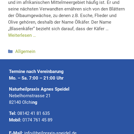
und im afrikanischen Mittelmeergebiet häufig ist. Er und
seine nächsten Verwandten ernähren sich von den Blättern
der Ölbaumgewächse, zu denen z.B. Esche, Flieder und
Olive gehören, deshalb der Name Ölkäfer. Der Name
„Blasenkäfer“ bezieht sich darauf, dass der Käfer …
Weiterlesen …
Kategorien
Allgemein
Termine nach Vereinbarung
Mo. – Sa. 7:00 – 21:00 Uhr
Naturheilpraxis Agnes Speidel
Nebelhornstrasse 21
82140 Olchi
ng
Tel:
08142 41 81 635
Mobil:
0174 761 45 89
E-Mail:
info@heilpraxis-speidel.de